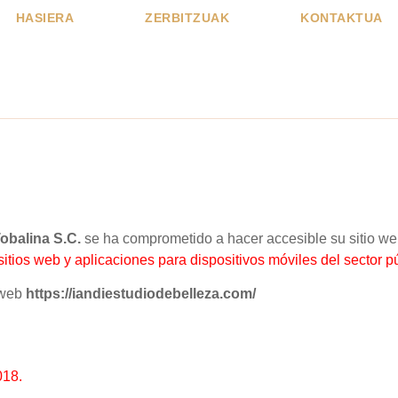
HASIERA
ZERBITZUAK
KONTAKTUA
obalina S.C.
se ha comprometido a hacer accesible su sitio we
itios web y aplicaciones para dispositivos móviles del sector pú
o web
https://iandiestudiodebelleza.com/
018
.