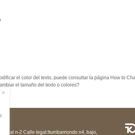
o
odificar el color del texto, puede consultar la página
How to Cha
mbiar el tamaño del texto o colores?
o
nte al n-2 Calle legal:Iturribarriondo n4, bajo,