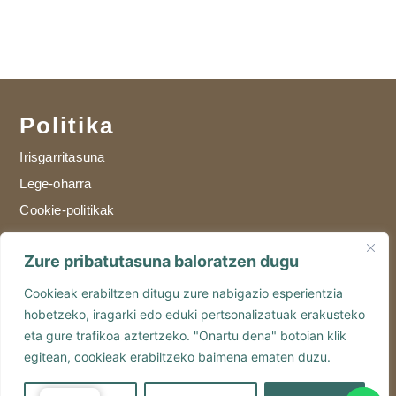
Politika
Irisgarritasuna
Lege-oharra
Cookie-politikak
Garabilla Margolari Frente al n-2 Calle
Zure pribatutasuna baloratzen dugu
legal:Iturribarriondo n4, bajo, 48100 Mungia,
Bizkaia
Cookieak erabiltzen ditugu zure nabigazio esperientzia
hobetzeko, iragarki edo eduki pertsonalizatuak erakusteko
946 557 167
eta gure trafikoa aztertzeko. "Onartu dena" botoian klik
egitean, cookieak erabiltzeko baimena ematen duzu.
RK Informatikak egindako web-diseinua